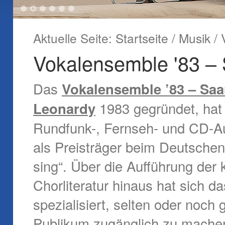
1
2
3
4
5
6
Aktuelle Seite:
Startseite
/
Musik
/
Vokalensemble '83 –
Das
Vokalensemble ’83 – Sa
1983 gegründet, hat
Leonardy
Rundfunk-, Fernseh- und CD-
als Preisträger beim Deutschen
sing“. Über die Aufführung der 
Chorliteratur hinaus hat sich 
spezialisiert, selten oder noch
Publikum zugänglich zu machen