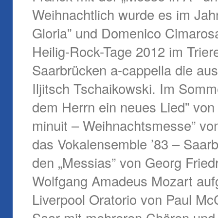
Weihnachtlich wurde es im Jah
Gloria” und Domenico Cimarosas
Heilig-Rock-Tage 2012 im Trie
Saarbrücken a-cappella die aus
Iljitsch Tschaikowski. Im Somm
dem Herrn ein neues Lied” von
minuit – Weihnachtsmesse” von
das Vokalensemble ’83 – Saarb
den „Messias” von Georg Friedr
Wolfgang Amadeus Mozart aufg
Liverpool Oratorio von Paul M
Saar mit mehreren Chören und d