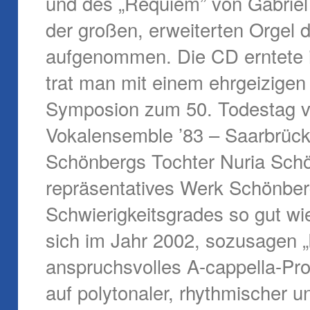
und des „Requiem” von Gabriel F
der großen, erweiterten Orgel 
aufgenommen. Die CD erntete i
trat man mit einem ehrgeizigen
Symposion zum 50. Todestag v
Vokalensemble ’83 – Saarbrück
Schönbergs Tochter Nuria Schö
repräsentatives Werk Schönber
Schwierigkeitsgrades so gut wi
sich im Jahr 2002, sozusagen „
anspruchsvolles A-cappella-Pr
auf polytonaler, rhythmischer 