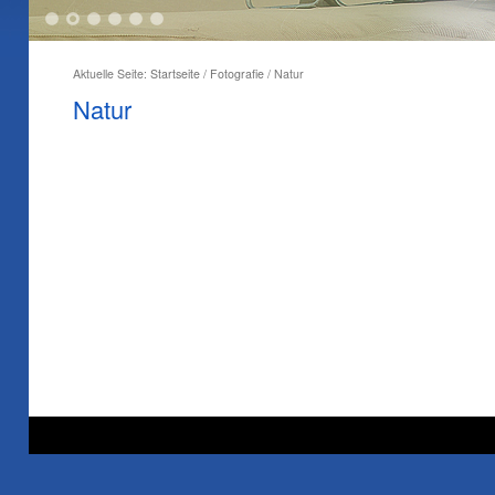
1
2
3
4
5
6
Aktuelle Seite:
Startseite
/
Fotografie
/
Natur
Natur